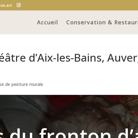
on.art
Accueil
Conservation & Restaur
âtre d’Aix-les-Bains, Auve
se de peinture murale
s du fronton d