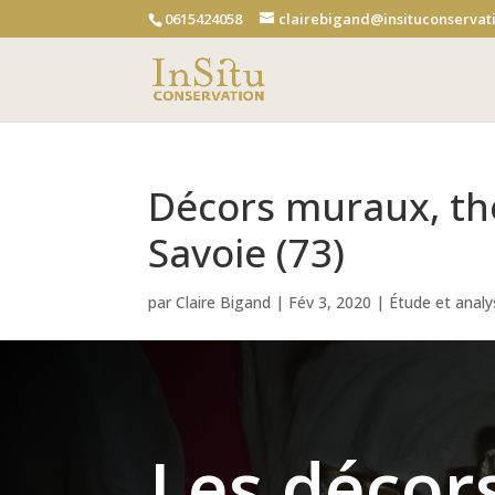
0615424058
clairebigand@insituconservati
Décors muraux, thé
Savoie (73)
par
Claire Bigand
|
Fév 3, 2020
|
Étude et analy
Les décor