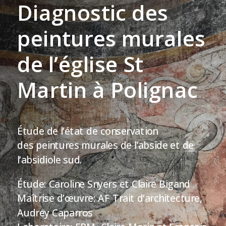
Diagnostic des
peintures murales
de l’église St
Martin à Polignac
Étude de l’état de conservation
des peintures murales de l’abside et de
l’absidiole sud.
Étude: Caroline Snyers et Claire Bigand
Maîtrise d’œuvre: AF Trait d’architecture,
Audrey Caparros