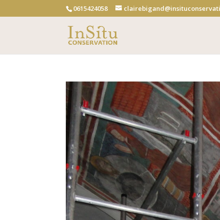
0615424058
clairebigand@insituconservati